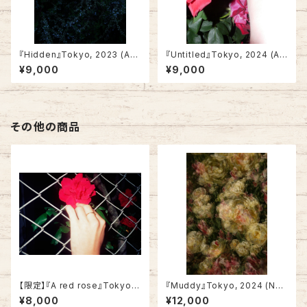
『Hidden』Tokyo, 2023 (A4・
『Untitled』Tokyo, 2024 (A
Not framed)
4・Not framed)
¥9,000
¥9,000
その他の商品
【限定】『A red rose』Tokyo,
『Muddy』Tokyo, 2024 (Not
2017
framed)
¥8,000
¥12,000