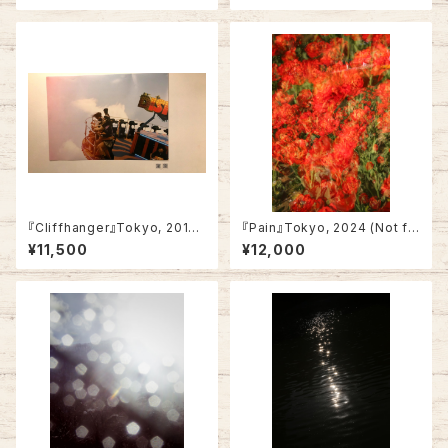
『Cliffhanger』Tokyo, 2015
『Pain』Tokyo, 2024 (Not fr
(A2・Not framed)
amed)
¥11,500
¥12,000