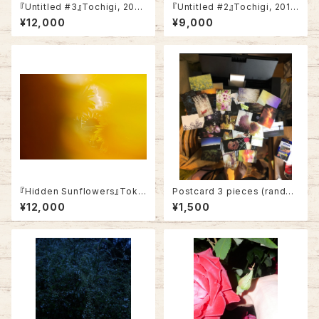
『Untitled #3』Tochigi, 2015
『Untitled #2』Tochigi, 2015
(A4, Not framed)
(A4, Not framed)
¥12,000
¥9,000
『Hidden Sunflowers』Toky
Postcard 3 pieces (rando
o, 2023 (A4・Not Framed)
m)
¥12,000
¥1,500