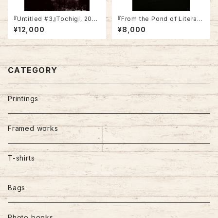
『Untitled #3』Tochigi, 2015
『From the Pond of Literatu
(A4, Not framed)
re』Tokyo, 2019
¥12,000
¥8,000
CATEGORY
Printings
Framed works
T-shirts
Bags
Photo books