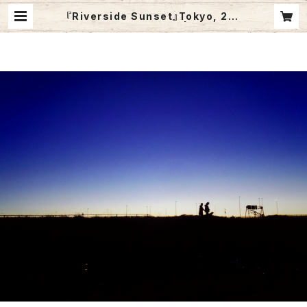
『Riverside Sunset』Tokyo, 201
4 (A4・Not framed） | Takaaki
Sano ///// PhotoWorks