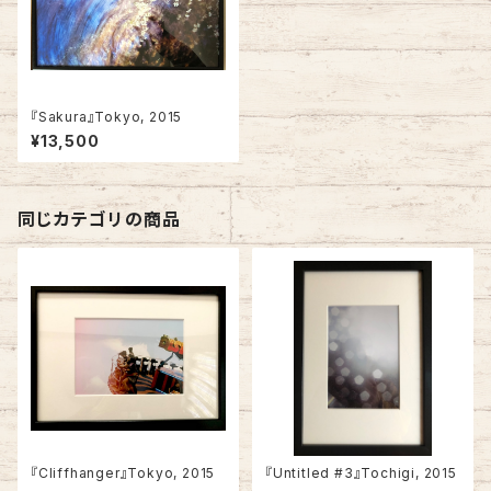
『Sakura』Tokyo, 2015
¥13,500
同じカテゴリの商品
『Cliffhanger』Tokyo, 2015
『Untitled #3』Tochigi, 2015