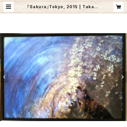
『Sakura』Tokyo, 2015 | Takaak
i Sano ///// PhotoWorks