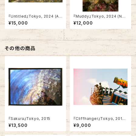
『Untitled』Tokyo, 2024 (A
『Muddy』Tokyo, 2024 (Not
4・framed)
framed)
¥15,000
¥12,000
その他の商品
『Sakura』Tokyo, 2015
『Cliffhanger』Tokyo, 2015
(A4・Not framed)
¥13,500
¥9,000