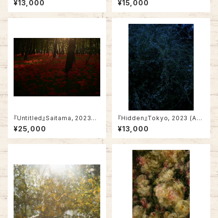
¥13,000
¥15,000
『Untitled』Saitama, 2023
『Hidden』Tokyo, 2023 (A4・
【A2/Framed】
framed)
¥25,000
¥13,000