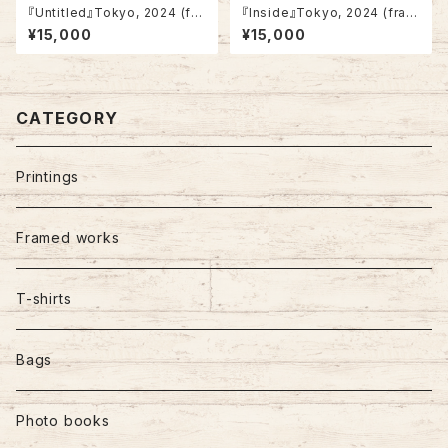
『Untitled』Tokyo, 2024 (fra
『Inside』Tokyo, 2024 (fram
med)
ed)
¥15,000
¥15,000
CATEGORY
Printings
Framed works
T-shirts
Bags
Photo books