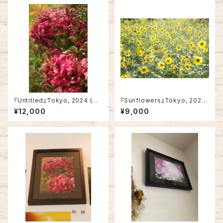
『Untitled』Tokyo, 2024 (No
『Sunflowers』Tokyo, 2023
t framed)
(Not framed)
¥12,000
¥9,000