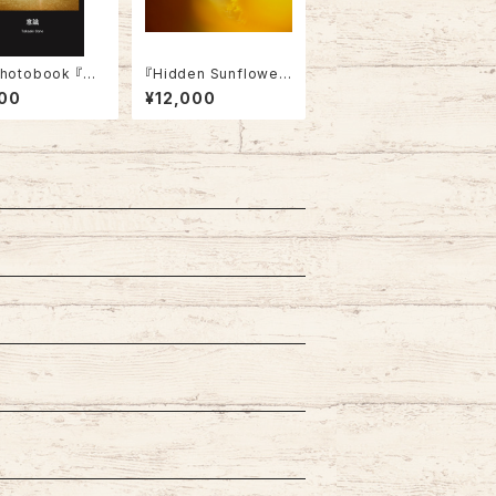
Photobook 『意
『Hidden Sunflower
onsciousnes
s』Tokyo, 2023 (A4・
00
¥12,000
nd. Edition
Not Framed)