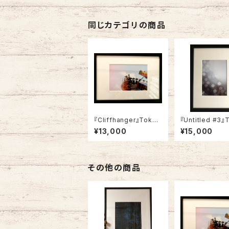
同じカテゴリの商品
『Cliffhanger』Toky
『Untitled #3』
o, 2015
gi, 2015
¥13,000
¥15,000
その他の商品