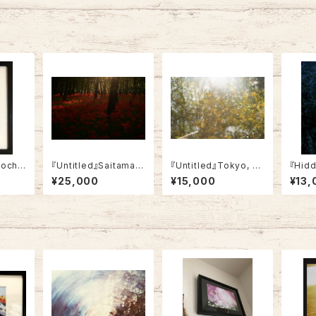
Tochi
『Untitled』Saitama,
『Untitled』Tokyo, 20
『Hid
2023 【A2/Framed】
24 (A4・framed)
23 (A
¥25,000
¥15,000
¥13,