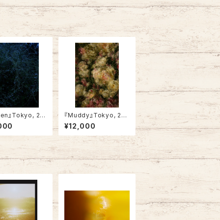
den』Tokyo, 20
『Muddy』Tokyo, 202
4・framed)
4 (Not framed)
000
¥12,000