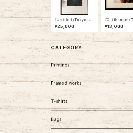
『Untitled』Tokyo, 20
『Cliffhanger』
22 (framed)
o, 2015
¥25,000
¥13,000
CATEGORY
Printings
Framed works
T-shirts
Bags