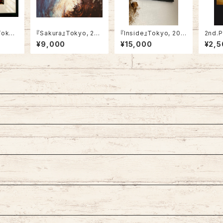
Toky
『Sakura』Tokyo, 201
『Inside』Tokyo, 202
2nd.
5 (Not framed)
4 (framed)
識 (C
¥9,000
¥15,000
¥2,5
s)』-2