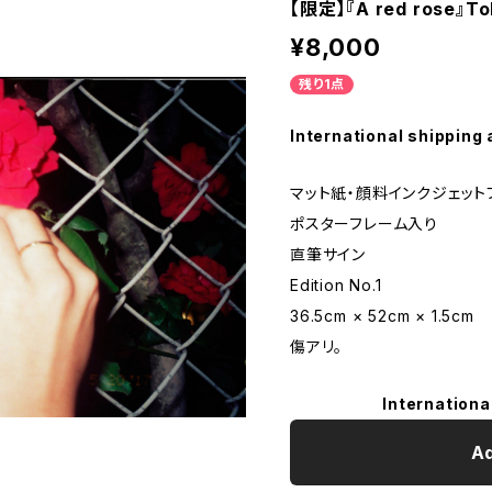
【限定】『A red rose』To
¥8,000
残り1点
International shipping 
マット紙・顔料インクジェット
ポスターフレーム入り
直筆サイン
Edition No.1
36.5cm × 52cm × 1.5cm
傷アリ。
Internationa
Ad