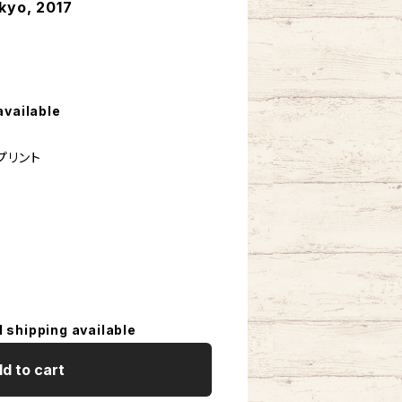
kyo, 2017
available
プリント
l shipping available
d to cart