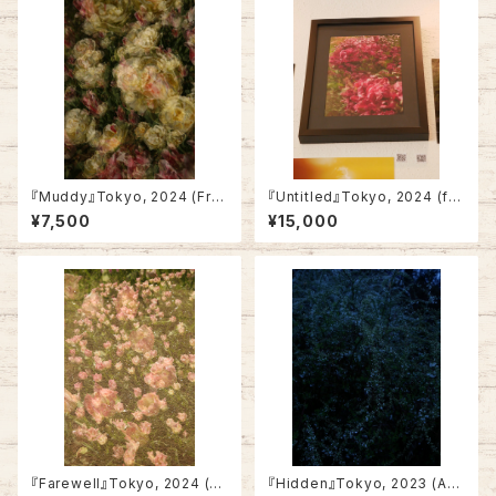
『Muddy』Tokyo, 2024 (Fra
『Untitled』Tokyo, 2024 (fra
med)
med)
¥7,500
¥15,000
『Farewell』Tokyo, 2024 (N
『Hidden』Tokyo, 2023 (A4・