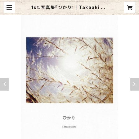
1st.写真集『ひかり』 | Takaaki Sa
no ///// PhotoWorks