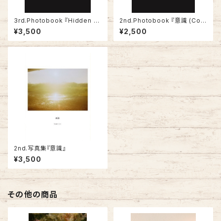
3rd.Photobook 『Hidden Pl
2nd.Photobook 『意識 (Con
ace』
sciousness)』-2nd. Edition
¥3,500
¥2,500
2nd.写真集『意識』
¥3,500
その他の商品