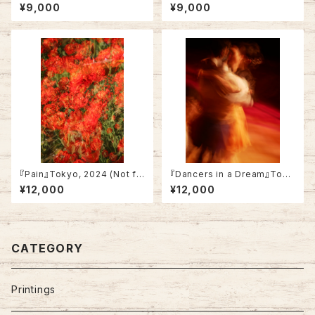
ot framed)
Not framed)
¥9,000
¥9,000
『Pain』Tokyo, 2024 (Not fr
『Dancers in a Dream』Toky
amed)
o, 2022 (A4・Not framed）
¥12,000
¥12,000
CATEGORY
Printings